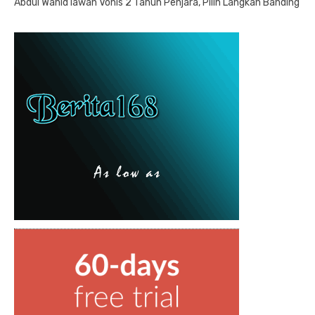
Abdul Wahid lawan Vonis 2 Tahun Penjara, Pilih Langkah Banding