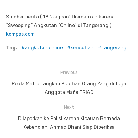
Sumber berita ( 18 “Jagoan” Diamankan karena
“Sweeping” Angkutan “Online” di Tangerang ) :
kompas.com
Tag:
angkutan online
kericuhan
Tangerang
Previous
Navigasi
Previous
Polda Metro Tangkap Puluhan Orang Yang diduga
pos
post:
Anggota Mafia TRIAD
Next
Next
Dilaporkan ke Polisi karena Kicauan Bernada
post:
Kebencian, Ahmad Dhani Siap Diperiksa