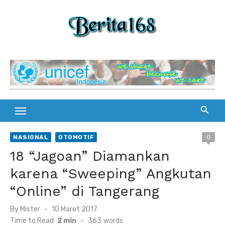
Skip
to
content
NASIONAL
OTOMOTIF
0
18 “Jagoan” Diamankan
karena “Sweeping” Angkutan
“Online” di Tangerang
By
Mister
Posted
10 Maret 2017
on
Time to Read:
2 min
-
363
words