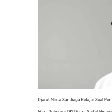
Djarot Minta Sandiaga Belajar Soal Pen
Wakil Gubernur DKI Djarot Saiful Hiday