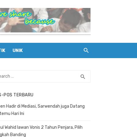
TIK
UNIK
rch
search
SEARCH
S-POS TERBARU
en Hadir di Mediasi, Sarwendah juga Datang
temu Hari Ini
ul Wahid lawan Vonis 2 Tahun Penjara, Pilih
gkah Banding