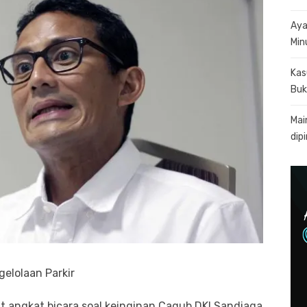
Aya
Min
Kas
Buk
Mai
dip
gelolaan Parkir
at angkat bicara soal keinginan Cagub DKI Sandiaga