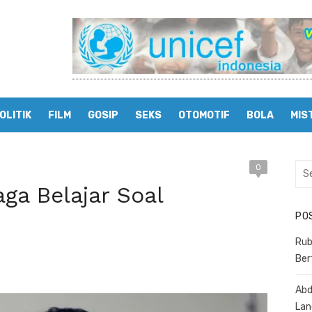
OLITIK
FILM
GOSIP
SEKS
OTOMOTIF
BOLA
MIS
0
Sea
for:
aga Belajar Soal
PO
Rub
Ber
Abd
Lan