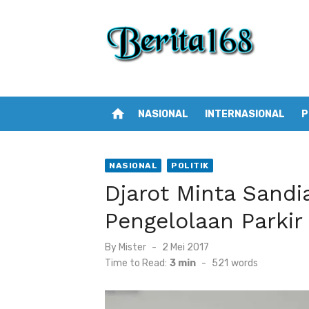
Skip
to
content
home
NASIONAL
INTERNASIONAL
P
NASIONAL
POLITIK
Djarot Minta Sandi
Pengelolaan Parkir
By
Mister
Posted
2 Mei 2017
on
Time to Read:
3 min
-
521
words