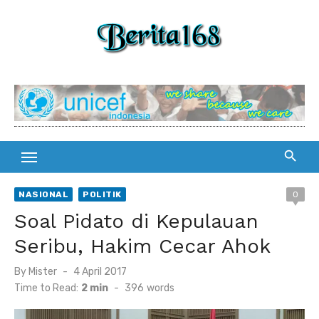
Skip
to
content
NASIONAL
POLITIK
0
Soal Pidato di Kepulauan
Seribu, Hakim Cecar Ahok
By
Mister
Posted
4 April 2017
on
Time to Read:
2 min
-
396
words