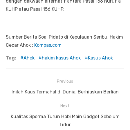
dengan dakwaan alternatif antara Pasal 156 huruf a
KUHP atau Pasal 156 KUHP.
Sumber Berita Soal Pidato di Kepulauan Seribu, Hakim
Cecar Ahok :
Kompas.com
Tag:
Ahok
hakim kasus Ahok
Kasus Ahok
Previous
Navigasi
Previous
Inilah Kaus Termahal di Dunia, Berhiaskan Berlian
pos
post:
Next
Next
Kualitas Sperma Turun Hobi Main Gadget Sebelum
post:
Tidur