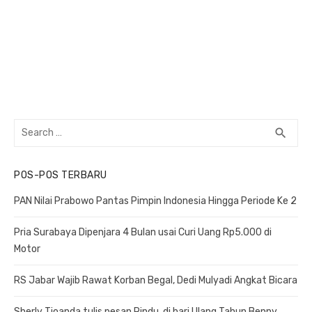
Search
search
SEA
for:
POS-POS TERBARU
PAN Nilai Prabowo Pantas Pimpin Indonesia Hingga Periode Ke 2
Pria Surabaya Dipenjara 4 Bulan usai Curi Uang Rp5.000 di
Motor
RS Jabar Wajib Rawat Korban Begal, Dedi Mulyadi Angkat Bicara
Sherly Tjoanda tulis pesan Rindu, di hari Ulang Tahun Benny