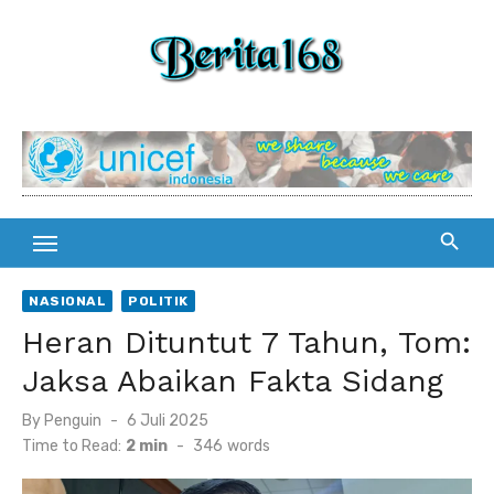
Skip
to
content
NASIONAL
POLITIK
Heran Dituntut 7 Tahun, Tom:
Jaksa Abaikan Fakta Sidang
By
Penguin
Posted
6 Juli 2025
on
Time to Read:
2 min
-
346
words