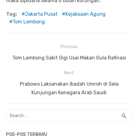
maka dipidana selama 6 bulan kurungan.
Tag:
Jakarta Pusat
Kejaksaan Agung
Tom Lembong
Previous
Navigasi
Previous
Tom Lembong Sakit Gigi Usai Makan Gula Rafinasi
pos
post:
Next
Next
Prabowo Laksanakan Ibadah Umroh di Sela
post:
Kunjungan Kenegara Arab Saudi
Search
search
SEA
for:
POS-POS TERBARU