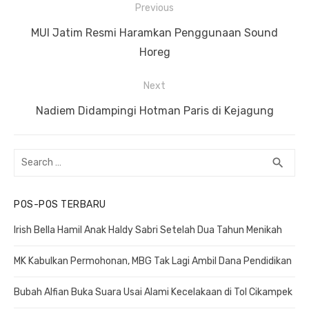
Previous
Navigasi
Previous
MUI Jatim Resmi Haramkan Penggunaan Sound
pos
post:
Horeg
Next
Next
Nadiem Didampingi Hotman Paris di Kejagung
post:
Search
search
SEA
for:
POS-POS TERBARU
Irish Bella Hamil Anak Haldy Sabri Setelah Dua Tahun Menikah
MK Kabulkan Permohonan, MBG Tak Lagi Ambil Dana Pendidikan
Bubah Alfian Buka Suara Usai Alami Kecelakaan di Tol Cikampek