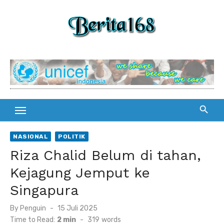
Skip
to
content
NASIONAL
POLITIK
Riza Chalid Belum di tahan,
Kejagung Jemput ke
Singapura
By
Penguin
Posted
15 Juli 2025
on
Time to Read:
2 min
-
319
words