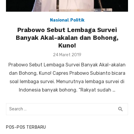
Nasional
,
Politik
Prabowo Sebut Lembaga Survei
Banyak Akal-akalan dan Bohong,
Kuno!
Posted
24 Maret 2019
on
Prabowo Sebut Lembaga Survei Banyak Akal-akalan
dan Bohong, Kuno! Capres Prabowo Subianto bicara
soal lembaga survei. Menurutnya lembaga survei di
Indonesia banyak bohong. “Rakyat sudah …
Search
search
SEA
for:
POS-POS TERBARU