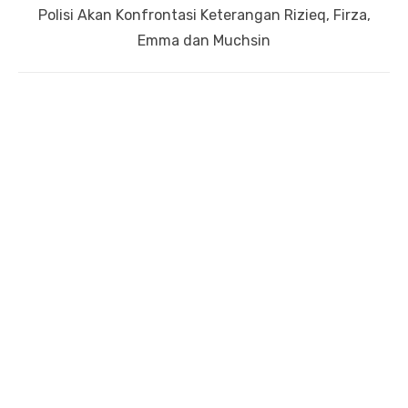
Next
Polisi Akan Konfrontasi Keterangan Rizieq, Firza,
post:
Emma dan Muchsin