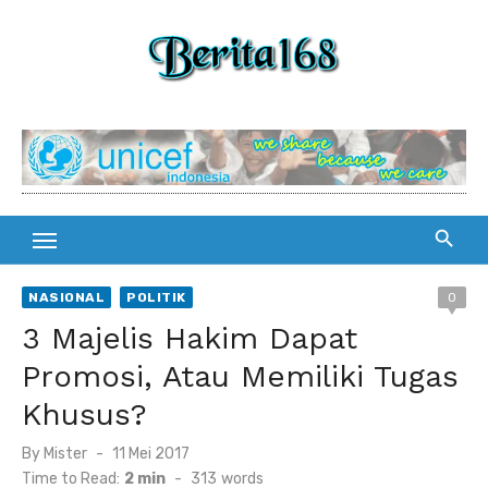
Skip
to
content
NASIONAL
POLITIK
0
3 Majelis Hakim Dapat
Promosi, Atau Memiliki Tugas
Khusus?
By
Mister
Posted
11 Mei 2017
on
Time to Read:
2 min
-
313
words