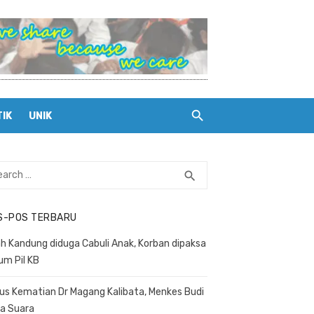
TIK
UNIK
rch
search
SEARCH
S-POS TERBARU
h Kandung diduga Cabuli Anak, Korban dipaksa
um Pil KB
us Kematian Dr Magang Kalibata, Menkes Budi
a Suara