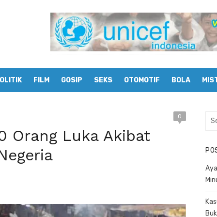
OLITIK
FILM
GOSIP
SEKS
OTOMOTIF
BOLA
MIS
0
Sea
for:
0 Orang Luka Akibat
 Negeria
PO
Aya
Min
Kas
Buk