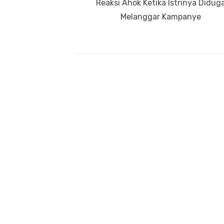
Previous
Reaksi Ahok Ketika Istrinya Didug
pos
post:
Melanggar Kampanye