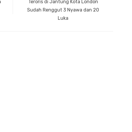
a
Next
Teroris di Jantung Kota London
post:
Sudah Renggut 3 Nyawa dan 20
Luka