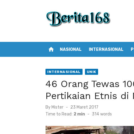
Skip
to
content
home
NASIONAL
INTERNASIONAL
P
INTERNASIONAL
UNIK
46 Orang Tewas 10
Pertikaian Etnis di
By
Mister
Posted
23 Maret 2017
on
Time to Read:
2 min
-
314
words