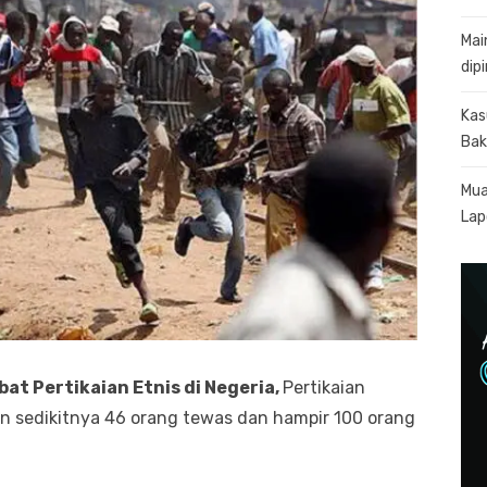
Mai
dip
Kas
Bak
Mua
Lapo
at Pertikaian Etnis di Negeria,
Pertikaian
an sedikitnya 46 orang tewas dan hampir 100 orang