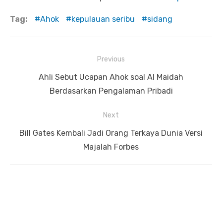
Tag:
Ahok
kepulauan seribu
sidang
Previous
Navigasi
Previous
Ahli Sebut Ucapan Ahok soal Al Maidah
pos
post:
Berdasarkan Pengalaman Pribadi
Next
Next
Bill Gates Kembali Jadi Orang Terkaya Dunia Versi
post:
Majalah Forbes