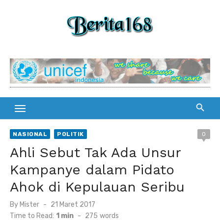
Skip
to
content
NASIONAL
POLITIK
0
Ahli Sebut Tak Ada Unsur
Kampanye dalam Pidato
Ahok di Kepulauan Seribu
By
Mister
Posted
21 Maret 2017
on
Time to Read:
1 min
-
275
words