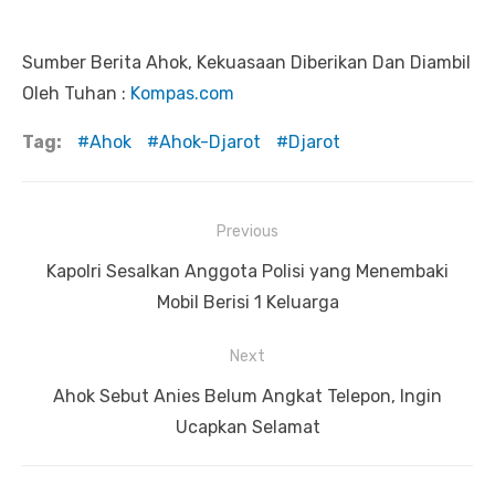
Sumber Berita Ahok, Kekuasaan Diberikan Dan Diambil
Oleh Tuhan :
Kompas.com
Tag:
Ahok
Ahok-Djarot
Djarot
Previous
Navigasi
Previous
Kapolri Sesalkan Anggota Polisi yang Menembaki
pos
post:
Mobil Berisi 1 Keluarga
Next
Next
Ahok Sebut Anies Belum Angkat Telepon, Ingin
post:
Ucapkan Selamat