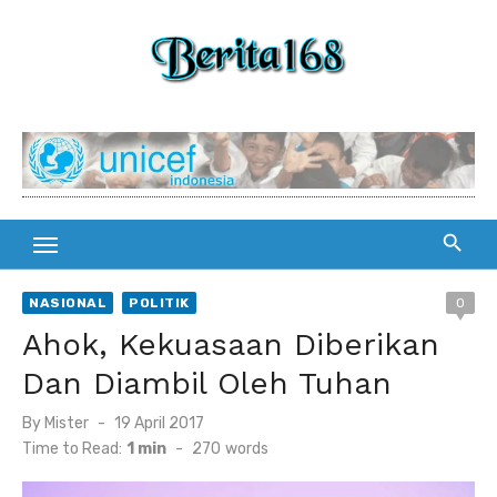
Skip
to
content
NASIONAL
POLITIK
0
Ahok, Kekuasaan Diberikan
Dan Diambil Oleh Tuhan
By
Mister
Posted
19 April 2017
on
Time to Read:
1 min
-
270
words