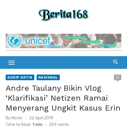
Skip
to
content
GOSIP ARTIS
NASIONAL
0
Andre Taulany Bikin Vlog
‘Klarifikasi’ Netizen Ramai
Menyerang Ungkit Kasus Erin
By
Mister
Posted
22 April 2019
on
Time to Read:
1 min
-
259
words