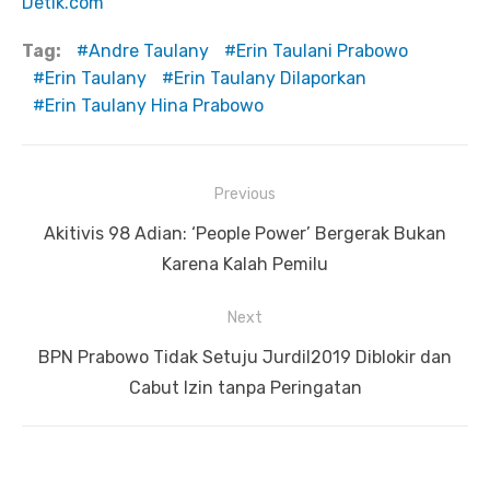
Detik.com
Tag:
Andre Taulany
Erin Taulani Prabowo
Erin Taulany
Erin Taulany Dilaporkan
Erin Taulany Hina Prabowo
Previous
Navigasi
Previous
Akitivis 98 Adian: ‘People Power’ Bergerak Bukan
pos
post:
Karena Kalah Pemilu
Next
Next
BPN Prabowo Tidak Setuju Jurdil2019 Diblokir dan
post:
Cabut Izin tanpa Peringatan