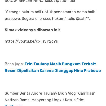
SUDAH BERLEBIHAN..” sebut @ado**tler
“Semoga hukum adil untuk pencemaran nama baik
prabowo. Segera di proses hukum,” tulis @sah**.
Simak videonya dibawah ini:
https://youtu.be/qxIIsSY2c9s
Baca juga:
Erin Taulany Masih Bungkam Terkait
Resmi Dipolisikan Karena Dianggap Hina Prabowo
Sumber Berita Andre Taulany Bikin Vlog ‘Klarifikasi’
Netizen Ramai Menyerang Ungkit Kasus Erin: