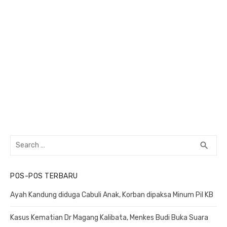
Search
search
SEA
for:
POS-POS TERBARU
Ayah Kandung diduga Cabuli Anak, Korban dipaksa Minum Pil KB
Kasus Kematian Dr Magang Kalibata, Menkes Budi Buka Suara