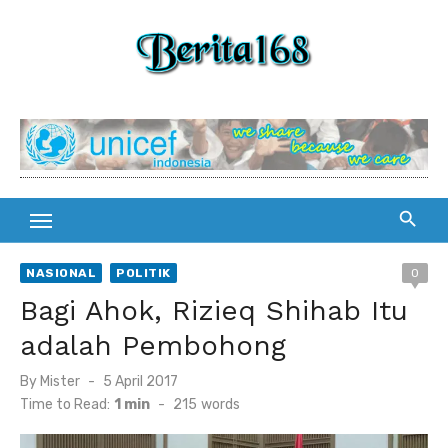
Skip
to
content
NASIONAL
POLITIK
0
Bagi Ahok, Rizieq Shihab Itu
adalah Pembohong
By
Mister
Posted
5 April 2017
on
Time to Read:
1 min
-
215
words