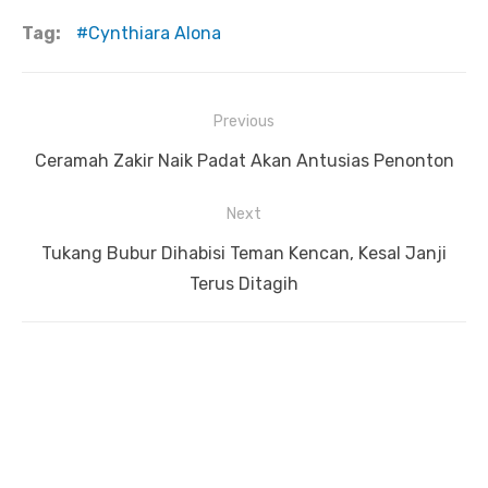
Tag:
Cynthiara Alona
Previous
Navigasi
Previous
Ceramah Zakir Naik Padat Akan Antusias Penonton
pos
post:
Next
Next
Tukang Bubur Dihabisi Teman Kencan, Kesal Janji
post:
Terus Ditagih