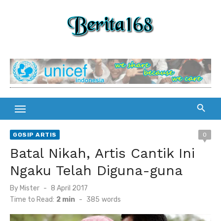
Skip
to
content
GOSIP ARTIS
0
Batal Nikah, Artis Cantik Ini
Ngaku Telah Diguna-guna
By
Mister
Posted
8 April 2017
on
Time to Read:
2 min
-
385
words