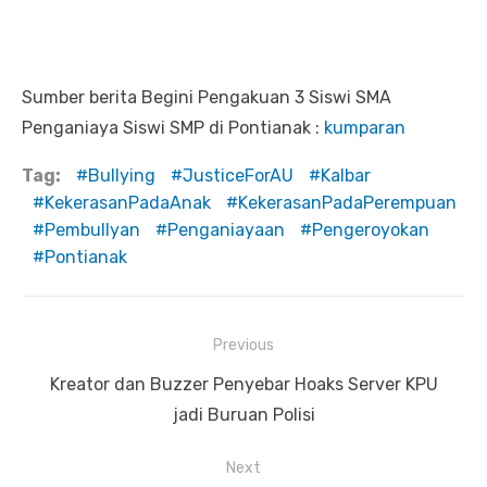
Sumber berita Begini Pengakuan 3 Siswi SMA
Penganiaya Siswi SMP di Pontianak :
kumparan
Tag:
Bullying
JusticeForAU
Kalbar
KekerasanPadaAnak
KekerasanPadaPerempuan
Pembullyan
Penganiayaan
Pengeroyokan
Pontianak
Previous
Navigasi
Previous
Kreator dan Buzzer Penyebar Hoaks Server KPU
pos
post:
jadi Buruan Polisi
Next