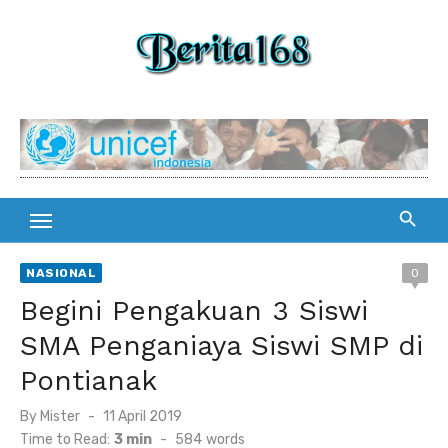
Skip
to
content
NASIONAL
0
Begini Pengakuan 3 Siswi
SMA Penganiaya Siswi SMP di
Pontianak
By
Mister
Posted
11 April 2019
on
Time to Read:
3 min
-
584
words