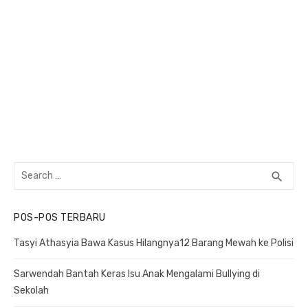
Search
search
SEA
for:
POS-POS TERBARU
Tasyi Athasyia Bawa Kasus Hilangnya12 Barang Mewah ke Polisi
Sarwendah Bantah Keras Isu Anak Mengalami Bullying di
Sekolah