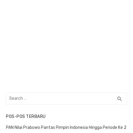
Search
search
SEA
for:
POS-POS TERBARU
PAN Nilai Prabowo Pantas Pimpin Indonesia Hingga Periode Ke 2