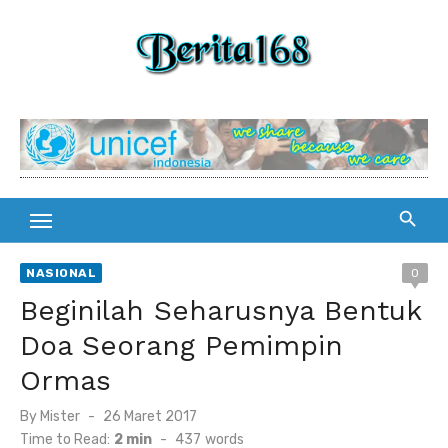
Skip
to
content
NASIONAL
0
Beginilah Seharusnya Bentuk
Doa Seorang Pemimpin
Ormas
By
Mister
Posted
26 Maret 2017
on
Time to Read:
2 min
-
437
words