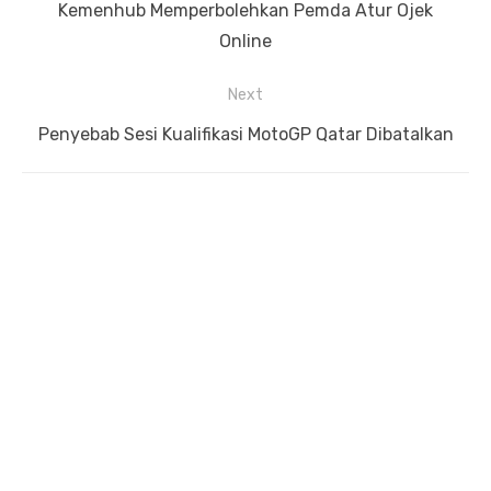
Previous
Kemenhub Memperbolehkan Pemda Atur Ojek
pos
post:
Online
Next
Next
Penyebab Sesi Kualifikasi MotoGP Qatar Dibatalkan
post: