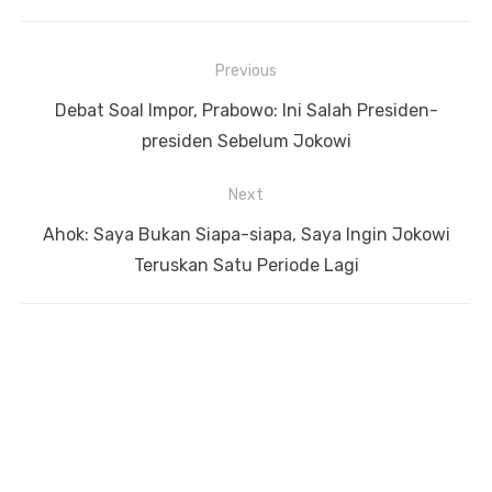
Previous
Navigasi
Previous
Debat Soal Impor, Prabowo: Ini Salah Presiden-
pos
post:
presiden Sebelum Jokowi
Next
Next
Ahok: Saya Bukan Siapa-siapa, Saya Ingin Jokowi
post:
Teruskan Satu Periode Lagi