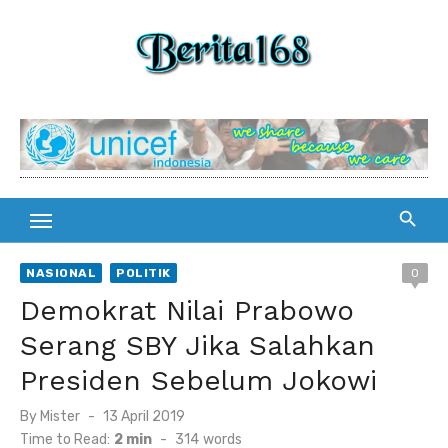
Skip
to
content
NASIONAL
POLITIK
0
Demokrat Nilai Prabowo
Serang SBY Jika Salahkan
Presiden Sebelum Jokowi
By
Mister
Posted
13 April 2019
on
Time to Read:
2 min
-
314
words