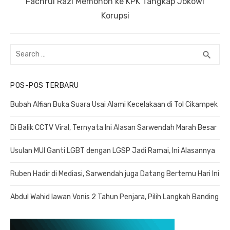
Next
Fachrul Razi Memohon ke KPK Tangkap Jokowi
post:
Korupsi
Search
search
SEA
for:
POS-POS TERBARU
Bubah Alfian Buka Suara Usai Alami Kecelakaan di Tol Cikampek
Di Balik CCTV Viral, Ternyata Ini Alasan Sarwendah Marah Besar
Usulan MUI Ganti LGBT dengan LGSP Jadi Ramai, Ini Alasannya
Ruben Hadir di Mediasi, Sarwendah juga Datang Bertemu Hari Ini
Abdul Wahid lawan Vonis 2 Tahun Penjara, Pilih Langkah Banding