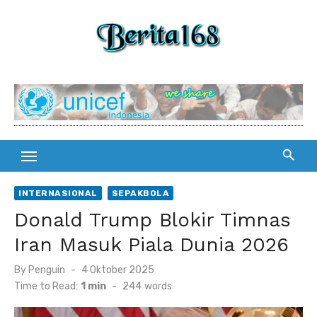
Skip
to
content
INTERNASIONAL
SEPAKBOLA
Donald Trump Blokir Timnas
Iran Masuk Piala Dunia 2026
By
Penguin
Posted
4 Oktober 2025
on
Time to Read:
1 min
-
244
words