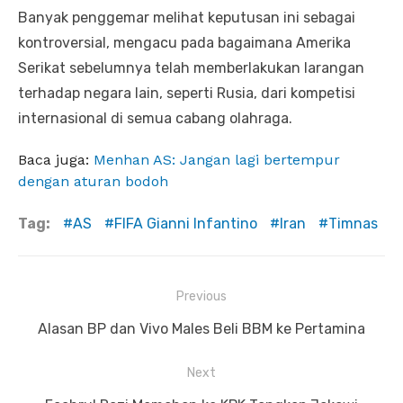
Banyak penggemar melihat keputusan ini sebagai
kontroversial, mengacu pada bagaimana Amerika
Serikat sebelumnya telah memberlakukan larangan
terhadap negara lain, seperti Rusia, dari kompetisi
internasional di semua cabang olahraga.
Baca juga:
Menhan AS: Jangan lagi bertempur
dengan aturan bodoh
Tag:
AS
FIFA Gianni Infantino
Iran
Timnas
Previous
Navigasi
Previous
Alasan BP dan Vivo Males Beli BBM ke Pertamina
pos
post:
Next