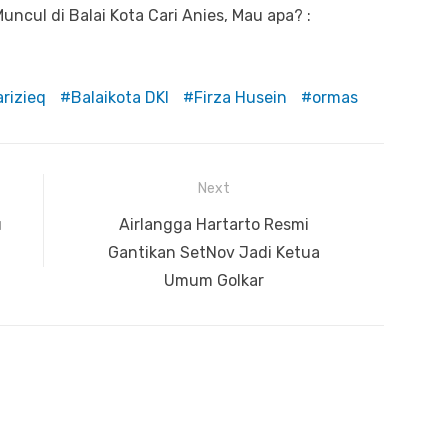
ncul di Balai Kota Cari Anies, Mau apa? :
rizieq
Balaikota DKI
Firza Husein
ormas
Next
u
Next
Airlangga Hartarto Resmi
post:
Gantikan SetNov Jadi Ketua
Umum Golkar