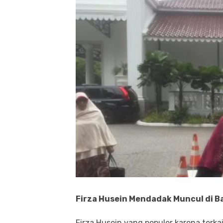
Firza Husein Mendadak Muncul di Ba
Firza Husein yang populer karena terk