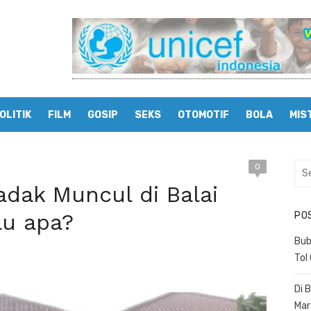
OLITIK
FILM
GOSIP
SEKS
OTOMOTIF
BOLA
MIS
0
Sea
for:
adak Muncul di Balai
au apa?
PO
Bub
Tol
Di 
Mar