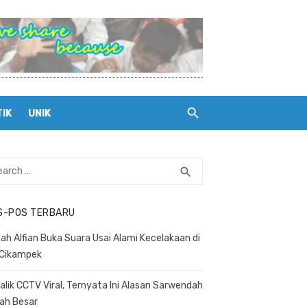
TIK
UNIK
rch
search
SEARCH
S-POS TERBARU
ah Alfian Buka Suara Usai Alami Kecelakaan di
 Cikampek
Balik CCTV Viral, Ternyata Ini Alasan Sarwendah
ah Besar