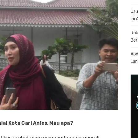
Usu
Ini
Rub
Ber
Abd
Lan
lai Kota Cari Anies, Mau apa?
ait kasus chat yang mengandung pornografi