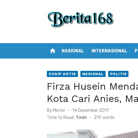
Skip
to
content
home
NASIONAL
INTERNASIONAL
P
GOSIP ARTIS
NASIONAL
POLITIK
Firza Husein Mend
Kota Cari Anies, M
By
Mister
Posted
14 Desember 2017
on
Time to Read:
1 min
-
219
words