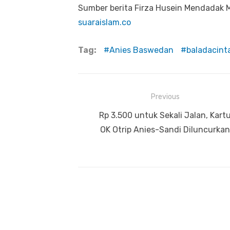
Sumber berita Firza Husein Mendadak Mu
suaraislam.co
Tag:
Anies Baswedan
baladacinta
Previous
Navigasi
Previous
Rp 3.500 untuk Sekali Jalan, Kart
pos
post:
OK Otrip Anies-Sandi Diluncurkan