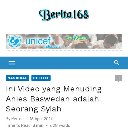
Skip
to
content
NASIONAL
POLITIK
0
Ini Video yang Menuding
Anies Baswedan adalah
Seorang Syiah
By
Mister
Posted
16 April 2017
on
Time to Read:
3 min
-
628
words