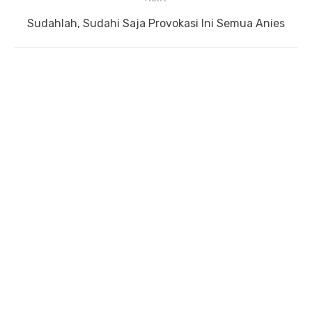
Next
Sudahlah, Sudahi Saja Provokasi Ini Semua Anies
post: