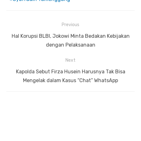
Previous
Navigasi
Previous
Hal Korupsi BLBI, Jokowi Minta Bedakan Kebijakan
pos
post:
dengan Pelaksanaan
Next
Next
Kapolda Sebut Firza Husein Harusnya Tak Bisa
post:
Mengelak dalam Kasus “Chat” WhatsApp