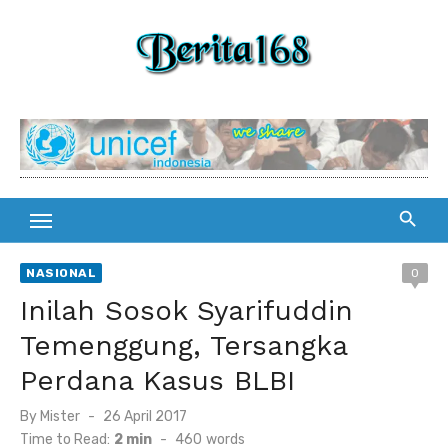
Skip
to
content
NASIONAL
0
Inilah Sosok Syarifuddin
Temenggung, Tersangka
Perdana Kasus BLBI
By
Mister
Posted
26 April 2017
on
Time to Read:
2 min
-
460
words