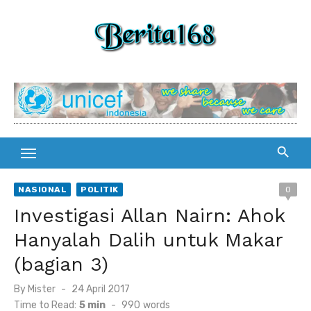
Skip
to
content
NASIONAL
POLITIK
0
Investigasi Allan Nairn: Ahok
Hanyalah Dalih untuk Makar
(bagian 3)
By
Mister
Posted
24 April 2017
on
Time to Read:
5 min
-
990
words