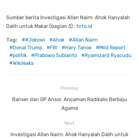
Sumber berita Investigasi Allan Nairn: Ahok Hanyalah
Dalih untuk Makar (bagian 3) :
tirto.id
Tag:
#Jokowi
Ahok
Allan Nairn
Donal Trump
FBI
Hary Tanoe
Mild Report
politik
Prabowo Subianto
Ryamizard Ryacudu
Wikileaks
Previous
Navigasi
Previous
Banser dan GP Ansor, Ancaman Radikalis Berbaju
pos
post:
Agama
Next
Next
Investigasi Allan Nairn: Ahok Hanyalah Dalih untuk