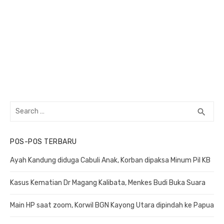
Search
search
SEA
for:
POS-POS TERBARU
Ayah Kandung diduga Cabuli Anak, Korban dipaksa Minum Pil KB
Kasus Kematian Dr Magang Kalibata, Menkes Budi Buka Suara
Main HP saat zoom, Korwil BGN Kayong Utara dipindah ke Papua