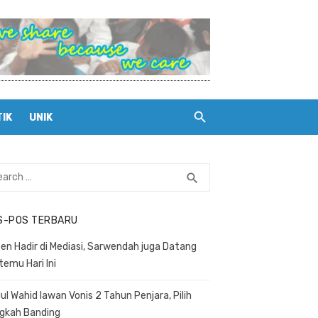
TIK
UNIK
rch
search
SEARCH
S-POS TERBARU
en Hadir di Mediasi, Sarwendah juga Datang
temu Hari Ini
ul Wahid lawan Vonis 2 Tahun Penjara, Pilih
gkah Banding