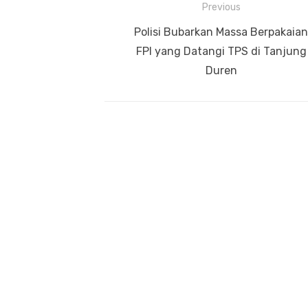
Previous
Navigasi
Previous
Polisi Bubarkan Massa Berpakaian
pos
post:
FPI yang Datangi TPS di Tanjung
Duren