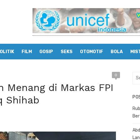
OLITIK
FILM
GOSIP
SEKS
OTOMOTIF
BOLA
MIS
0
Sea
for:
n Menang di Markas FPI
q Shihab
PO
Rub
Ber
Abd
Lan