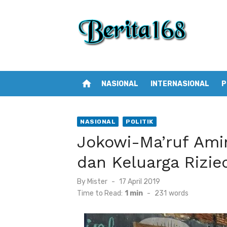
Skip
to
content
home
NASIONAL
INTERNASIONAL
P
NASIONAL
POLITIK
Jokowi-Ma’ruf Ami
dan Keluarga Rizie
By
Mister
Posted
17 April 2019
on
Time to Read:
1 min
-
231
words