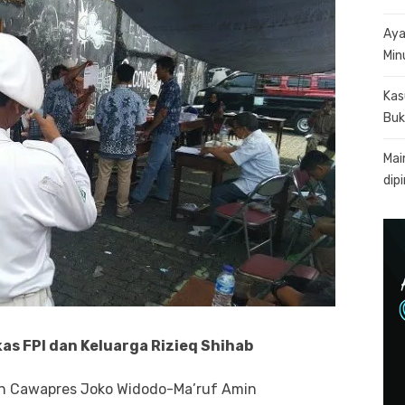
Aya
Min
Kas
Buk
Mai
dip
as FPI dan Keluarga Rizieq Shihab
an Cawapres Joko Widodo-Ma’ruf Amin