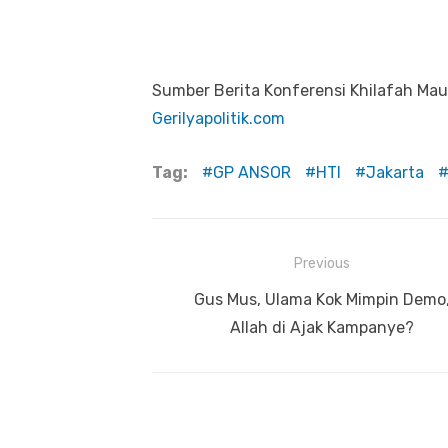
Sumber Berita Konferensi Khilafah Mau 
Gerilyapolitik.com
Tag:
GP ANSOR
HTI
Jakarta
Previous
Navigasi
Previous
Gus Mus, Ulama Kok Mimpin Demo
pos
post:
Allah di Ajak Kampanye?