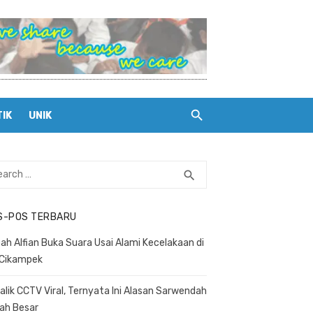
TIK
UNIK
rch
search
SEARCH
S-POS TERBARU
ah Alfian Buka Suara Usai Alami Kecelakaan di
 Cikampek
Balik CCTV Viral, Ternyata Ini Alasan Sarwendah
ah Besar