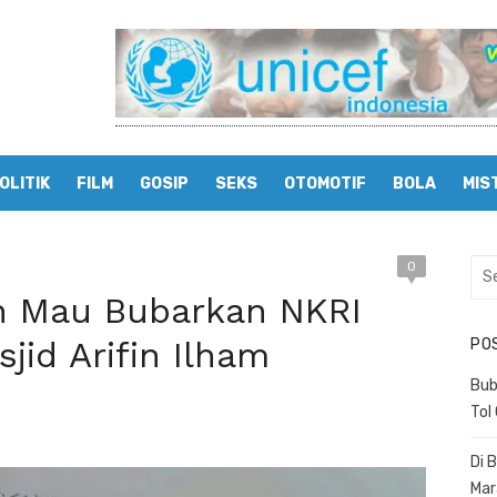
OLITIK
FILM
GOSIP
SEKS
OTOMOTIF
BOLA
MIS
0
Sea
for:
ah Mau Bubarkan NKRI
jid Arifin Ilham
PO
Bub
Tol
Di 
Mar