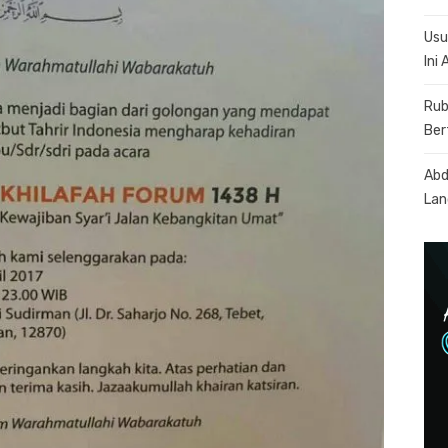
Usu
Ini
Rub
Ber
Abd
Lan