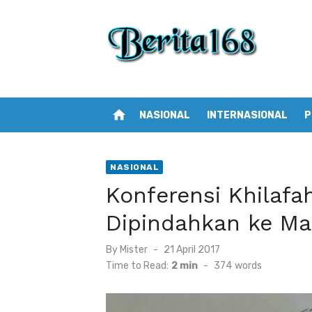
Skip
to
content
home
NASIONAL
INTERNASIONAL
P
NASIONAL
Konferensi Khilaf
Dipindahkan ke Mas
By
Mister
Posted
21 April 2017
on
Time to Read:
2 min
-
374
words