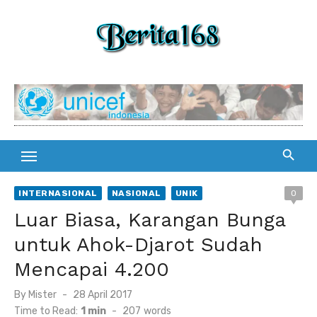
Skip
to
content
INTERNASIONAL
NASIONAL
UNIK
0
Luar Biasa, Karangan Bunga
untuk Ahok-Djarot Sudah
Mencapai 4.200
By
Mister
Posted
28 April 2017
on
Time to Read:
1 min
-
207
words