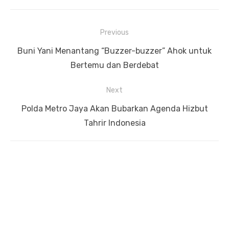
Previous
Navigasi
Previous
Buni Yani Menantang “Buzzer-buzzer” Ahok untuk
pos
post:
Bertemu dan Berdebat
Next
Next
Polda Metro Jaya Akan Bubarkan Agenda Hizbut
post:
Tahrir Indonesia