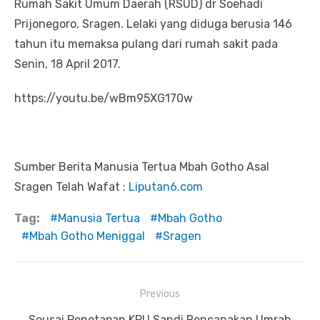
Rumah Sakit Umum Daerah (RSUD) dr Soehadi
Prijonegoro, Sragen. Lelaki yang diduga berusia 146
tahun itu memaksa pulang dari rumah sakit pada
Senin, 18 April 2017.
https://youtu.be/wBm95XG170w
Sumber Berita Manusia Tertua Mbah Gotho Asal
Sragen Telah Wafat :
Liputan6.com
Tag:
Manusia Tertua
Mbah Gotho
Mbah Gotho Meniggal
Sragen
Previous
Navigasi
Previous
Seusai Penetapan KPU Sandi Rencanakan Umrah