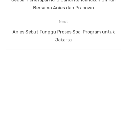
pos
post:
Bersama Anies dan Prabowo
Next
Next
Anies Sebut Tunggu Proses Soal Program untuk
post:
Jakarta