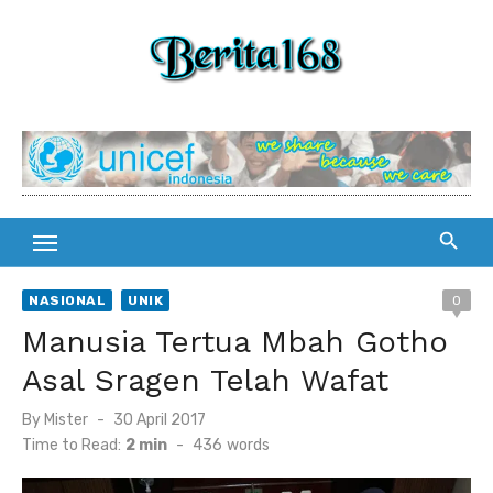
Skip
to
content
NASIONAL
UNIK
0
Manusia Tertua Mbah Gotho
Asal Sragen Telah Wafat
By
Mister
Posted
30 April 2017
on
Time to Read:
2 min
-
436
words