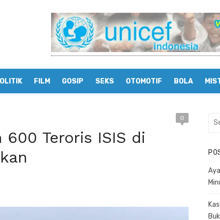
OLITIK
FILM
GOSIP
SEKS
OTOMOTIF
BOLA
MIS
0
Sea
for:
 600 Teroris ISIS di
ekan
PO
Aya
Min
Kas
Buk