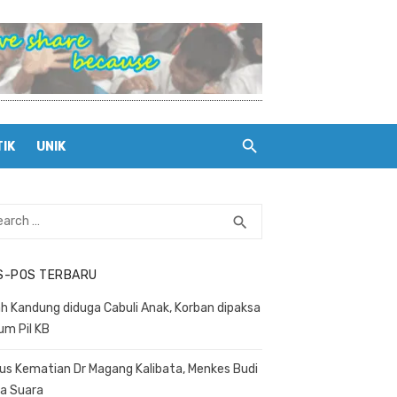
TIK
UNIK
rch
search
SEARCH
S-POS TERBARU
h Kandung diduga Cabuli Anak, Korban dipaksa
um Pil KB
us Kematian Dr Magang Kalibata, Menkes Budi
a Suara