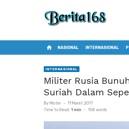
Skip
to
content
home
NASIONAL
INTERNASIONAL
P
INTERNASIONAL
Militer Rusia Bunuh
Suriah Dalam Sep
By
Mister
Posted
11 Maret 2017
on
Time to Read:
1 min
-
158
words