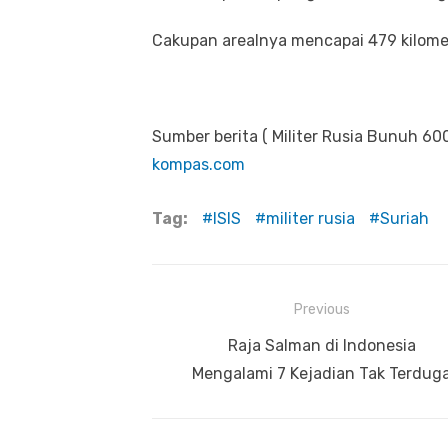
Cakupan arealnya mencapai 479 kilome
Sumber berita ( Militer Rusia Bunuh 600
kompas.com
Tag:
ISIS
militer rusia
Suriah
Previous
Navigasi
Previous
Raja Salman di Indonesia
pos
post:
Mengalami 7 Kejadian Tak Terdug