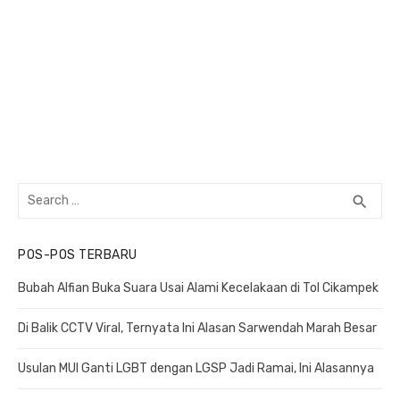
Search
search
SEA
for:
POS-POS TERBARU
Bubah Alfian Buka Suara Usai Alami Kecelakaan di Tol Cikampek
Di Balik CCTV Viral, Ternyata Ini Alasan Sarwendah Marah Besar
Usulan MUI Ganti LGBT dengan LGSP Jadi Ramai, Ini Alasannya