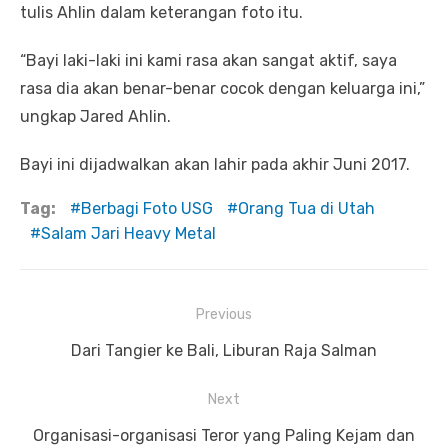
tulis Ahlin dalam keterangan foto itu.
“Bayi laki-laki ini kami rasa akan sangat aktif, saya
rasa dia akan benar-benar cocok dengan keluarga ini,”
ungkap Jared Ahlin.
Bayi ini dijadwalkan akan lahir pada akhir Juni 2017.
Tag:
Berbagi Foto USG
Orang Tua di Utah
Salam Jari Heavy Metal
Previous
Navigasi
Previous
Dari Tangier ke Bali, Liburan Raja Salman
pos
post:
Next
Next
Organisasi-organisasi Teror yang Paling Kejam dan