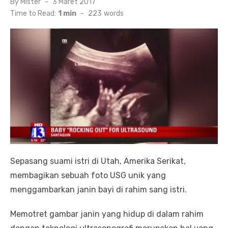
By
Mister
Posted
3 Maret 2017
on
Time to Read:
1 min
-
223
words
Sepasang suami istri di Utah, Amerika Serikat,
membagikan sebuah foto USG unik yang
menggambarkan janin bayi di rahim sang istri.
Memotret gambar janin yang hidup di dalam rahim