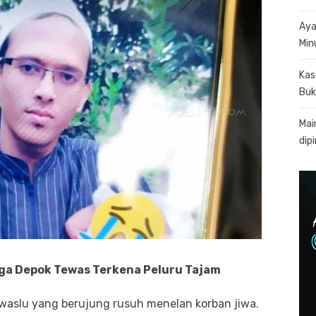
Aya
Min
Kas
Buk
Mai
dip
ga Depok Tewas Terkena Peluru Tajam
Bawaslu yang berujung rusuh menelan korban jiwa.