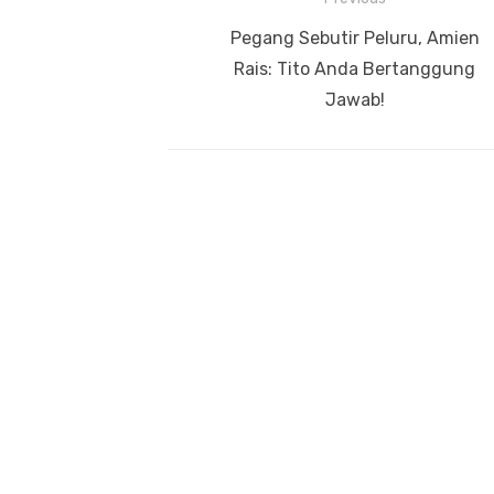
Navigasi
Previous
Pegang Sebutir Peluru, Amien
pos
post:
Rais: Tito Anda Bertanggung
Jawab!