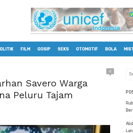
OLITIK
FILM
GOSIP
SEKS
OTOMOTIF
BOLA
MIS
0
Sea
for:
rhan Savero Warga
na Peluru Tajam
PO
Rub
Ber
Abd
Lan