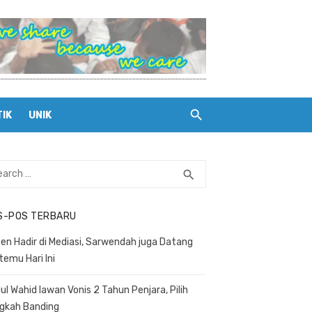
TIK
UNIK
rch
search
SEARCH
S-POS TERBARU
en Hadir di Mediasi, Sarwendah juga Datang
temu Hari Ini
ul Wahid lawan Vonis 2 Tahun Penjara, Pilih
gkah Banding