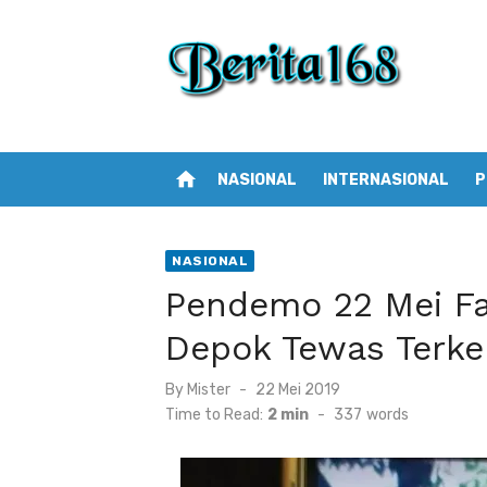
Skip
to
content
home
NASIONAL
INTERNASIONAL
P
NASIONAL
Pendemo 22 Mei Fa
Depok Tewas Terke
By
Mister
Posted
22 Mei 2019
on
Time to Read:
2 min
-
337
words