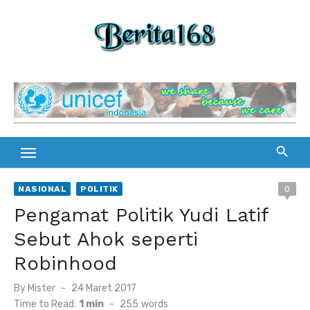
Skip
to
content
NASIONAL
POLITIK
0
Pengamat Politik Yudi Latif
Sebut Ahok seperti
Robinhood
By
Mister
Posted
24 Maret 2017
on
Time to Read:
1 min
-
255
words