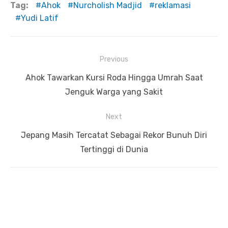
Tag:
Ahok
Nurcholish Madjid
reklamasi
Yudi Latif
Previous
Navigasi
Previous
Ahok Tawarkan Kursi Roda Hingga Umrah Saat
pos
post:
Jenguk Warga yang Sakit
Next
Next
Jepang Masih Tercatat Sebagai Rekor Bunuh Diri
post:
Tertinggi di Dunia