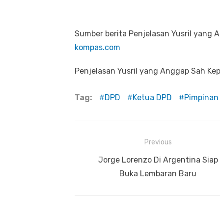
Sumber berita Penjelasan Yusril yang
kompas.com
Penjelasan Yusril yang Anggap Sah K
Tag:
DPD
Ketua DPD
Pimpinan
Previous
Navigasi
Previous
Jorge Lorenzo Di Argentina Siap
pos
post:
Buka Lembaran Baru