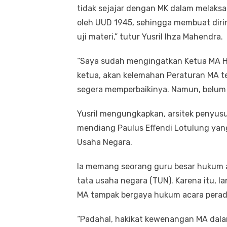
tidak sejajar dengan MK dalam melaksa
oleh UUD 1945, sehingga membuat diri
uji materi,” tutur Yusril Ihza Mahendra.
“Saya sudah mengingatkan Ketua MA Hatt
ketua, akan kelemahan Peraturan MA te
segera memperbaikinya. Namun, belum j
Yusril mengungkapkan, arsitek penyusu
mendiang Paulus Effendi Lotulung yan
Usaha Negara.
Ia memang seorang guru besar hukum ad
tata usaha negara (TUN). Karena itu, lan
MA tampak bergaya hukum acara perad
“Padahal, hakikat kewenangan MA dal