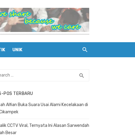
TIK
UNIK
rch
search
SEARCH
S-POS TERBARU
ah Alfian Buka Suara Usai Alami Kecelakaan di
 Cikampek
Balik CCTV Viral, Ternyata Ini Alasan Sarwendah
ah Besar