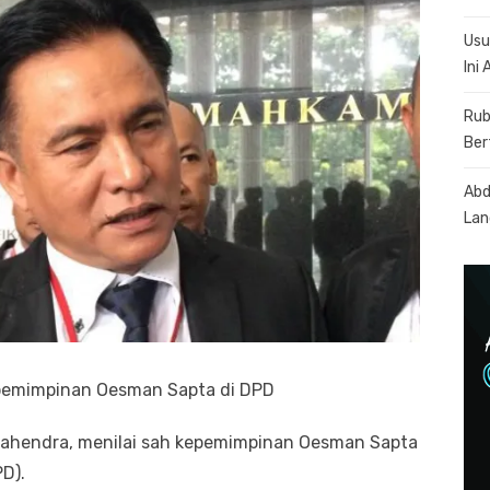
Usu
Ini
Rub
Ber
Abd
Lan
epemimpinan Oesman Sapta di DPD
 Mahendra, menilai sah kepemimpinan Oesman Sapta
D).