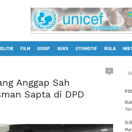
OLITIK
FILM
GOSIP
SEKS
OTOMOTIF
BOLA
MIS
0
Sea
for:
yang Anggap Sah
man Sapta di DPD
PO
Bub
Tol
Di 
Mar