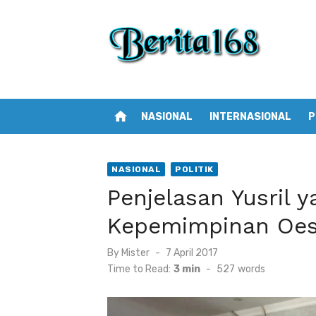
Skip
to
content
home
NASIONAL
INTERNASIONAL
P
NASIONAL
POLITIK
Penjelasan Yusril 
Kepemimpinan Oes
By
Mister
Posted
7 April 2017
on
Time to Read:
3 min
-
527
words