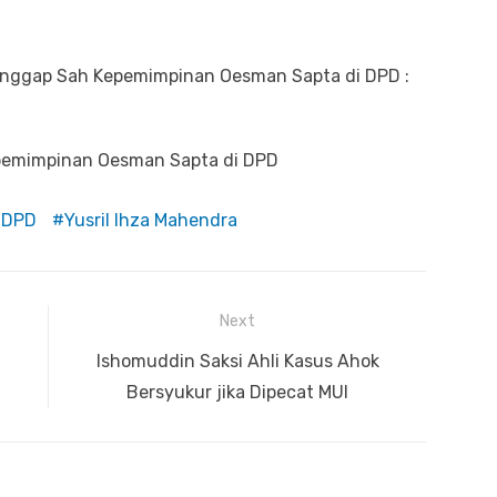
 Anggap Sah Kepemimpinan Oesman Sapta di DPD :
epemimpinan Oesman Sapta di DPD
 DPD
Yusril Ihza Mahendra
Next
Next
Ishomuddin Saksi Ahli Kasus Ahok
post:
Bersyukur jika Dipecat MUI