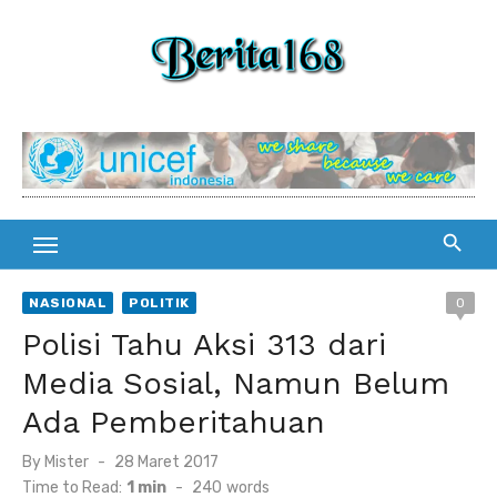
Skip
to
content
NASIONAL
POLITIK
0
Polisi Tahu Aksi 313 dari
Media Sosial, Namun Belum
Ada Pemberitahuan
By
Mister
Posted
28 Maret 2017
on
Time to Read:
1 min
-
240
words