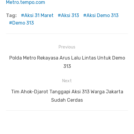
Metro.tempo.com
Tag:
Aksi 31 Maret
Aksi 313
Aksi Demo 313
Demo 313
Previous
Navigasi
Previous
Polda Metro Rekayasa Arus Lalu Lintas Untuk Demo
pos
post:
313
Next
Next
Tim Ahok-Djarot Tanggapi Aksi 313 Warga Jakarta
post:
Sudah Cerdas