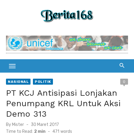
Skip
to
content
NASIONAL
POLITIK
0
PT KCJ Antisipasi Lonjakan
Penumpang KRL Untuk Aksi
Demo 313
By
Mister
Posted
30 Maret 2017
on
Time to Read:
2 min
-
471
words