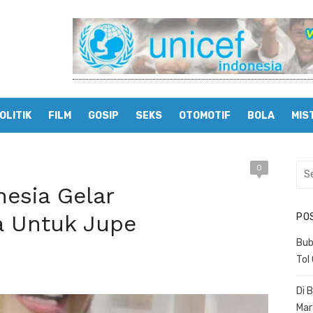
OLITIK
FILM
GOSIP
SEKS
OTOMOTIF
BOLA
MIS
0
Sea
for:
nesia Gelar
a Untuk Jupe
PO
Bub
Tol
Di 
Mar