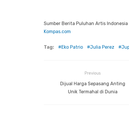
Sumber Berita Puluhan Artis Indonesia
Kompas.com
Tag:
Eko Patrio
Julia Perez
Ju
Previous
Navigasi
Previous
Dijual Harga Sepasang Anting
pos
post:
Unik Termahal di Dunia