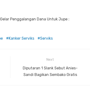
 Gelar Penggalangan Dana Untuk Jupe :
pe
Kanker Serviks
Serviks
Next
Next
Diputaran 1 Slank Sebut Anies-
post:
Sandi Bagikan Sembako Gratis