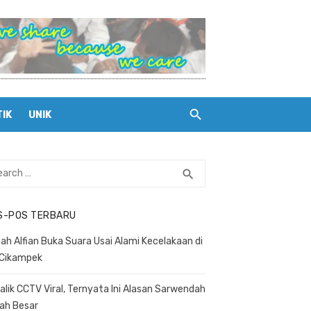
TIK
UNIK
rch
search
SEARCH
S-POS TERBARU
ah Alfian Buka Suara Usai Alami Kecelakaan di
 Cikampek
Balik CCTV Viral, Ternyata Ini Alasan Sarwendah
ah Besar