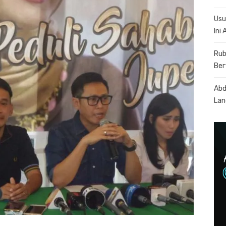
Usu
Ini
Rub
Ber
Abd
Lan