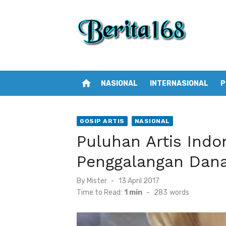
Skip
to
content
home
NASIONAL
INTERNASIONAL
P
GOSIP ARTIS
NASIONAL
Puluhan Artis Indo
Penggalangan Dan
By
Mister
Posted
13 April 2017
on
Time to Read:
1 min
-
283
words