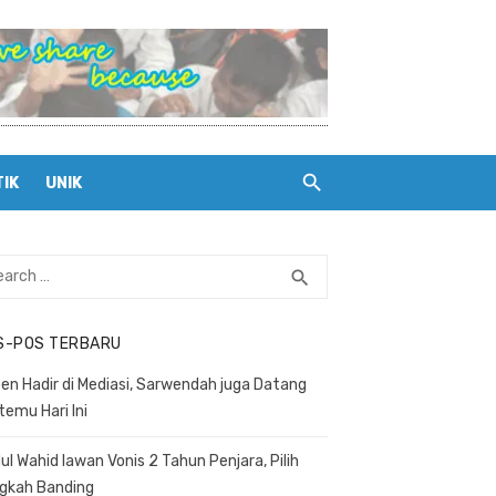
TIK
UNIK
rch
search
SEARCH
S-POS TERBARU
en Hadir di Mediasi, Sarwendah juga Datang
temu Hari Ini
ul Wahid lawan Vonis 2 Tahun Penjara, Pilih
gkah Banding