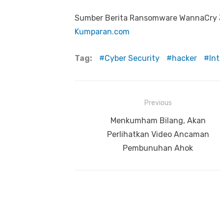
Sumber Berita Ransomware WannaCry J
Kumparan.com
Tag:
Cyber Security
hacker
In
Previous
Navigasi
Previous
Menkumham Bilang, Akan
pos
post:
Perlihatkan Video Ancaman
Pembunuhan Ahok