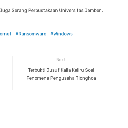
uga Serang Perpustakaan Universitas Jember :
ternet
Ransomware
Windows
Next
Next
Terbukti Jusuf Kalla Keliru Soal
post:
Fenomena Pengusaha Tionghoa