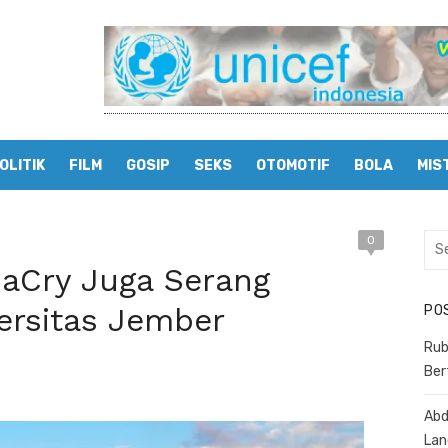
OLITIK
FILM
GOSIP
SEKS
OTOMOTIF
BOLA
MIS
0
Sea
for:
Cry Juga Serang
ersitas Jember
PO
Rub
Ber
Abd
Lan