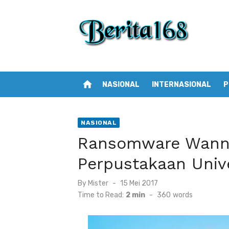
Skip
to
content
home
NASIONAL
INTERNASIONAL
P
NASIONAL
Ransomware Wanna
Perpustakaan Univ
By
Mister
Posted
15 Mei 2017
on
Time to Read:
2 min
-
360
words