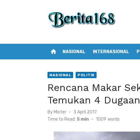
Skip
to
content
home
NASIONAL
INTERNASIONAL
P
NASIONAL
POLITIK
Rencana Makar Sekj
Temukan 4 Dugaa
By
Mister
Posted
3 April 2017
on
Time to Read:
5 min
-
1009
words