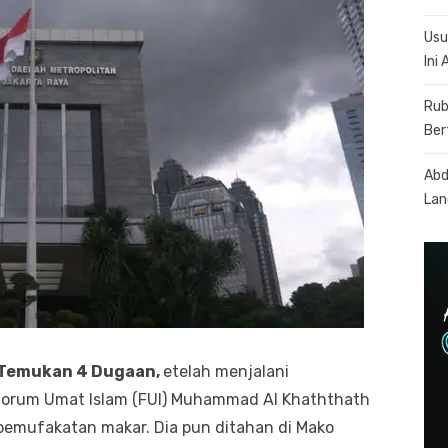
Usu
Ini
Rub
Ber
Abd
Lan
i Temukan 4 Dugaan,
etelah menjalani
Forum Umat Islam (FUI) Muhammad Al Khaththath
pemufakatan makar. Dia pun ditahan di Mako