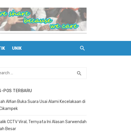
TIK
UNIK
rch
search
SEARCH
S-POS TERBARU
ah Alfian Buka Suara Usai Alami Kecelakaan di
 Cikampek
Balik CCTV Viral, Ternyata Ini Alasan Sarwendah
ah Besar