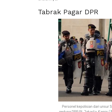
Tabrak Pagar DPR
Personel kepolisian dari unsu
gedung DPR RI, Jakarta, Kamis (