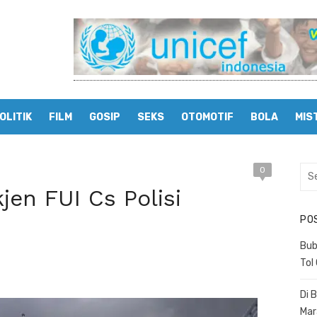
OLITIK
FILM
GOSIP
SEKS
OTOMOTIF
BOLA
MIS
0
Sea
for:
en FUI Cs Polisi
n
PO
Bub
Tol
Di 
Mar