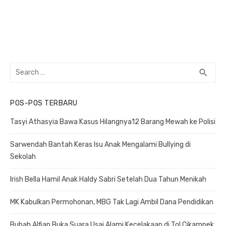
Search
search
SEA
for:
POS-POS TERBARU
Tasyi Athasyia Bawa Kasus Hilangnya12 Barang Mewah ke Polisi
Sarwendah Bantah Keras Isu Anak Mengalami Bullying di
Sekolah
Irish Bella Hamil Anak Haldy Sabri Setelah Dua Tahun Menikah
MK Kabulkan Permohonan, MBG Tak Lagi Ambil Dana Pendidikan
Bubah Alfian Buka Suara Usai Alami Kecelakaan di Tol Cikampek