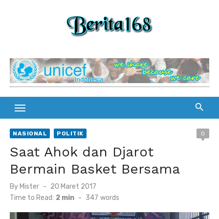
Skip
to
content
NASIONAL
POLITIK
0
Saat Ahok dan Djarot
Bermain Basket Bersama
By
Mister
Posted
20 Maret 2017
on
Time to Read:
2 min
-
347
words