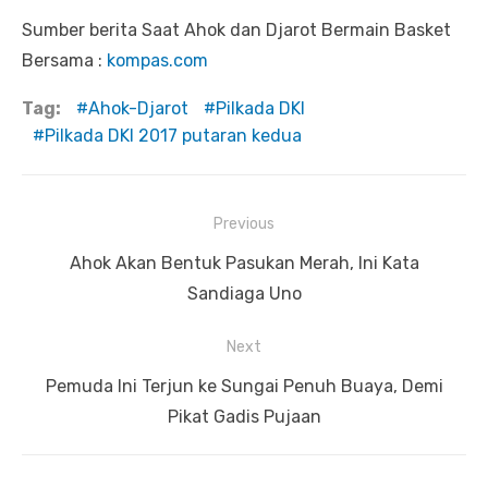
Sumber berita Saat Ahok dan Djarot Bermain Basket
Bersama :
kompas.com
Tag:
Ahok-Djarot
Pilkada DKI
Pilkada DKI 2017 putaran kedua
Previous
Navigasi
Previous
Ahok Akan Bentuk Pasukan Merah, Ini Kata
pos
post:
Sandiaga Uno
Next
Next
Pemuda Ini Terjun ke Sungai Penuh Buaya, Demi
post:
Pikat Gadis Pujaan