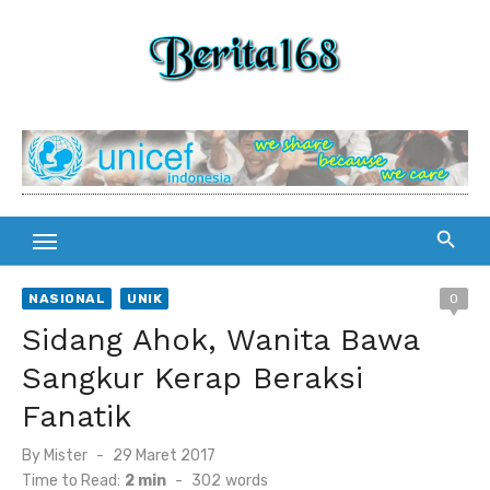
Skip
to
content
NASIONAL
UNIK
0
Sidang Ahok, Wanita Bawa
Sangkur Kerap Beraksi
Fanatik
By
Mister
Posted
29 Maret 2017
on
Time to Read:
2 min
-
302
words