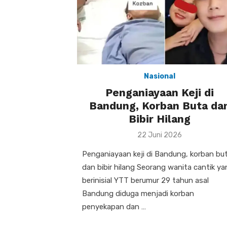
Nasional
Penganiayaan Keji di
Bandung, Korban Buta da
Bibir Hilang
Posted
22 Juni 2026
on
Penganiayaan keji di Bandung, korban bu
dan bibir hilang Seorang wanita cantik y
berinisial YTT berumur 29 tahun asal
Bandung diduga menjadi korban
penyekapan dan …