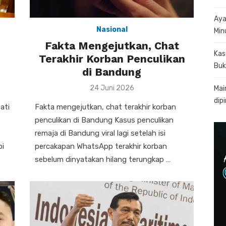
Aya
Nasional
Min
Fakta Mengejutkan, Chat
Kas
Terakhir Korban Penculikan
Buk
di Bandung
Posted
24 Juni 2026
Mai
on
dip
ati
Fakta mengejutkan, chat terakhir korban
penculikan di Bandung Kasus penculikan
remaja di Bandung viral lagi setelah isi
pi
percakapan WhatsApp terakhir korban
sebelum dinyatakan hilang terungkap …