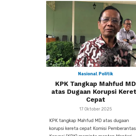
Nasional
,
Politik
KPK Tangkap Mahfud MD
atas Dugaan Korupsi Kere
Cepat
Posted
17 Oktober 2025
on
KPK tangkap Mahfud MD atas dugaan
korupsi kereta cepat Komisi Pemberanta