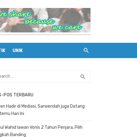
TIK
UNIK
rch
search
SEARCH
S-POS TERBARU
en Hadir di Mediasi, Sarwendah juga Datang
temu Hari Ini
ul Wahid lawan Vonis 2 Tahun Penjara, Pilih
gkah Banding