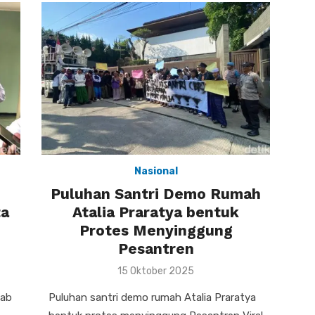
Nasional
Puluhan Santri Demo Rumah
ta
Atalia Praratya bentuk
Protes Menyinggung
Pesantren
Posted
15 Oktober 2025
on
sab
Puluhan santri demo rumah Atalia Praratya