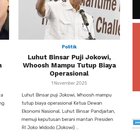
Politik
Luhut Binsar Puji Jokowi,
n
Whoosh Mampu Tutup Biaya
Operasional
Posted
1 November 2025
on
ta
Luhut Binsar puji Jokowi, Whoosh mampu
ang
tutup biaya operasional Ketua Dewan
Ekonomi Nasional, Luhut Binsar Pandjaitan,
memuji keputusan berani mantan Presiden
RI Joko Widodo (Jokowi) …