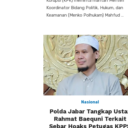
Korupsi (KPK) meminta mantan Menteri
Koordinator Bidang Politik, Hukum, dan
Keamanan (Menko Polhukam) Mahfud …
Nasional
Polda Jabar Tangkap Usta
Rahmat Baequni Terkait
Sebar Hoaks Petugas KPP