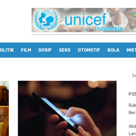
OLITIK
FILM
GOSIP
SEKS
OTOMOTIF
BOLA
MIS
Sea
for:
PO
Rub
Ber
Abd
Lan