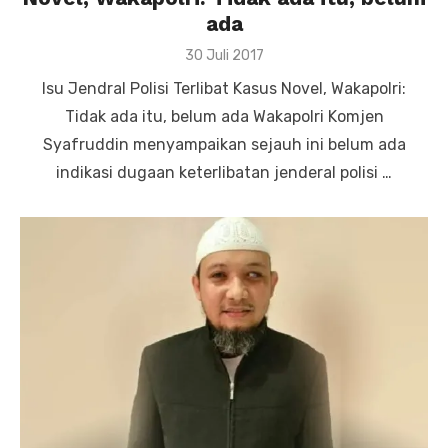
ada
Posted
30 Juli 2017
on
Isu Jendral Polisi Terlibat Kasus Novel, Wakapolri:
Tidak ada itu, belum ada Wakapolri Komjen
Syafruddin menyampaikan sejauh ini belum ada
indikasi dugaan keterlibatan jenderal polisi …