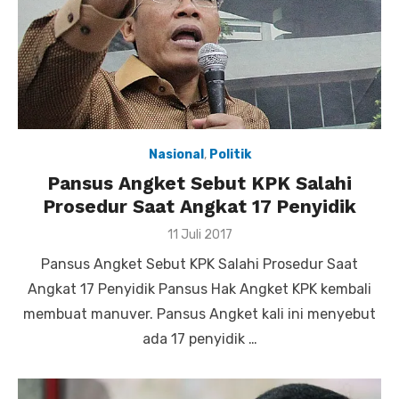
Nasional
,
Politik
Pansus Angket Sebut KPK Salahi
Prosedur Saat Angkat 17 Penyidik
Posted
11 Juli 2017
on
Pansus Angket Sebut KPK Salahi Prosedur Saat
Angkat 17 Penyidik Pansus Hak Angket KPK kembali
membuat manuver. Pansus Angket kali ini menyebut
ada 17 penyidik …