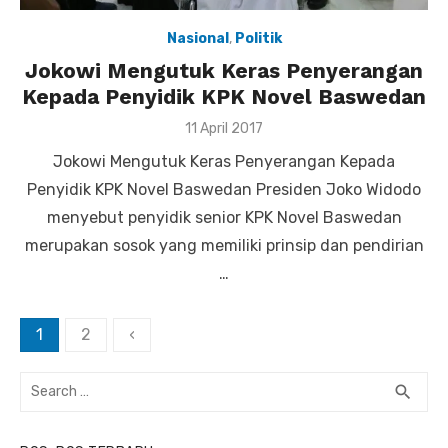
Nasional
,
Politik
Jokowi Mengutuk Keras Penyerangan
Kepada Penyidik KPK Novel Baswedan
Posted
11 April 2017
on
Jokowi Mengutuk Keras Penyerangan Kepada
Penyidik KPK Novel Baswedan Presiden Joko Widodo
menyebut penyidik senior KPK Novel Baswedan
merupakan sosok yang memiliki prinsip dan pendirian
…
1
2
‹
Paginasi
pos
Search
search
SEA
for: