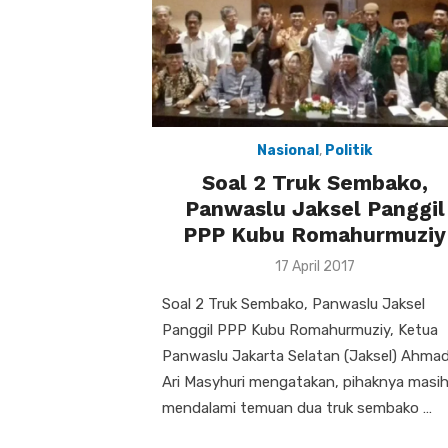
Nasional
,
Politik
Soal 2 Truk Sembako,
Panwaslu Jaksel Panggil
PPP Kubu Romahurmuziy
Posted
17 April 2017
on
Soal 2 Truk Sembako, Panwaslu Jaksel
Panggil PPP Kubu Romahurmuziy, Ketua
Panwaslu Jakarta Selatan (Jaksel) Ahma
Ari Masyhuri mengatakan, pihaknya masi
mendalami temuan dua truk sembako …