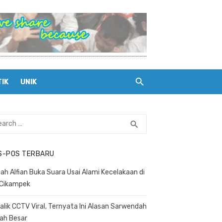
TIK
UNIK
rch
search
SEARCH
S-POS TERBARU
ah Alfian Buka Suara Usai Alami Kecelakaan di
 Cikampek
Balik CCTV Viral, Ternyata Ini Alasan Sarwendah
ah Besar