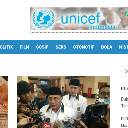
OLITIK
FILM
GOSIP
SEKS
OTOMOTIF
BOLA
MIS
Sea
for:
PO
Bub
Tol
Di 
Mar