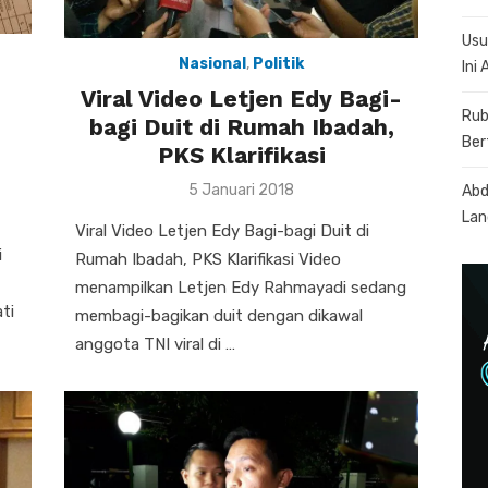
Usu
Nasional
,
Politik
Ini
Viral Video Letjen Edy Bagi-
Rub
bagi Duit di Rumah Ibadah,
Ber
PKS Klarifikasi
Posted
5 Januari 2018
Abd
on
Lan
Viral Video Letjen Edy Bagi-bagi Duit di
i
Rumah Ibadah, PKS Klarifikasi Video
menampilkan Letjen Edy Rahmayadi sedang
ti
membagi-bagikan duit dengan dikawal
anggota TNI viral di …