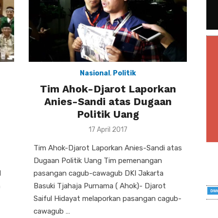
Nasional
,
Politik
Tim Ahok-Djarot Laporkan
Anies-Sandi atas Dugaan
Politik Uang
Posted
17 April 2017
on
Tim Ahok-Djarot Laporkan Anies-Sandi atas
Dugaan Politik Uang Tim pemenangan
d
pasangan cagub-cawagub DKI Jakarta
h
Basuki Tjahaja Purnama ( Ahok)- Djarot
Saiful Hidayat melaporkan pasangan cagub-
cawagub …