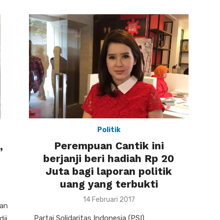
Politik
Perempuan Cantik ini
,
berjanji beri hadiah Rp 20
Juta bagi laporan politik
uang yang terbukti
Posted
14 Februari 2017
kan
on
Partai Solidaritas Indonesia (PSI)
dji