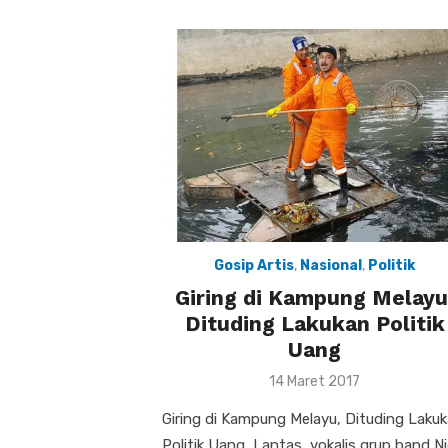
Gosip Artis
,
Nasional
,
Politik
Giring di Kampung Melayu
Dituding Lakukan Politik
Uang
Posted
14 Maret 2017
on
Giring di Kampung Melayu, Dituding Laku
Politik Uang, Lantas, vokalis grup band Ni