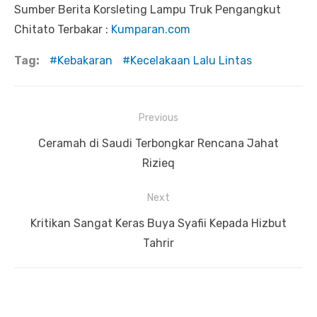
Sumber Berita Korsleting Lampu Truk Pengangkut
Chitato Terbakar :
Kumparan.com
Tag:
Kebakaran
Kecelakaan Lalu Lintas
Previous
Navigasi
Previous
Ceramah di Saudi Terbongkar Rencana Jahat
pos
post:
Rizieq
Next
Next
Kritikan Sangat Keras Buya Syafii Kepada Hizbut
post:
Tahrir