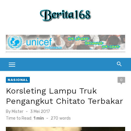
Skip
to
content
NASIONAL
0
Korsleting Lampu Truk
Pengangkut Chitato Terbakar
By
Mister
Posted
3 Mei 2017
on
Time to Read:
1 min
-
270
words