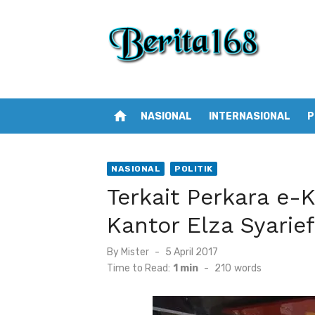
Skip
to
content
home
NASIONAL
INTERNASIONAL
P
NASIONAL
POLITIK
Terkait Perkara e-
Kantor Elza Syarief
By
Mister
Posted
5 April 2017
on
Time to Read:
1 min
-
210
words