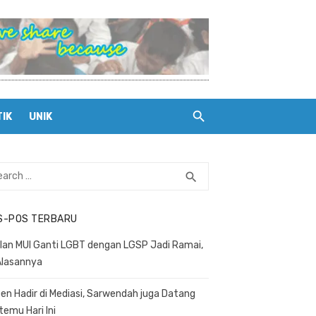
TIK
UNIK
rch
search
SEARCH
S-POS TERBARU
lan MUI Ganti LGBT dengan LGSP Jadi Ramai,
 Alasannya
en Hadir di Mediasi, Sarwendah juga Datang
temu Hari Ini