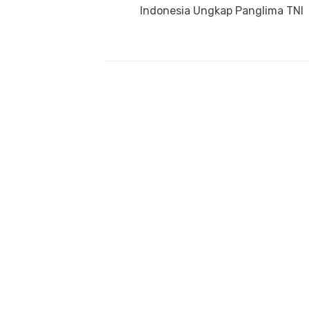
pos
post:
Indonesia Ungkap Panglima TNI