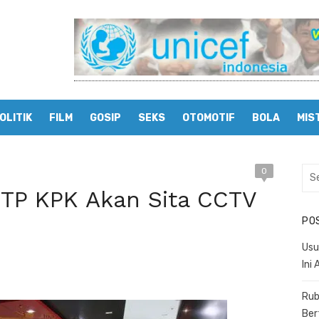
OLITIK
FILM
GOSIP
SEKS
OTOMOTIF
BOLA
MIS
0
Sea
for:
KTP KPK Akan Sita CCTV
PO
Usu
Ini
Rub
Ber