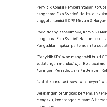
Penyidik Komisi Pemberantasan Korups
pengacara Elza Syarief. Hal itu dilak
anggota Komisi II DPR Miryam S Haryani
Pada sidang sebelumnya, Kamis 30 Ma
pengacara Elza Syarief. Namun berdas
Pengadilan Tipikor, pertemuan terseb
“Penyidik KPK akan mengambil bukti C
kedatangan mereka,” ujar Elza usai men
Kuningan Persada, Jakarta Selatan, Ra
“Untuk ‎konsultasi, saya kan lawyer‎,” kat
Belakangan terungkap pertemuan terseb
mengaku, kedatangan Miryam S Haryani
pengacara.