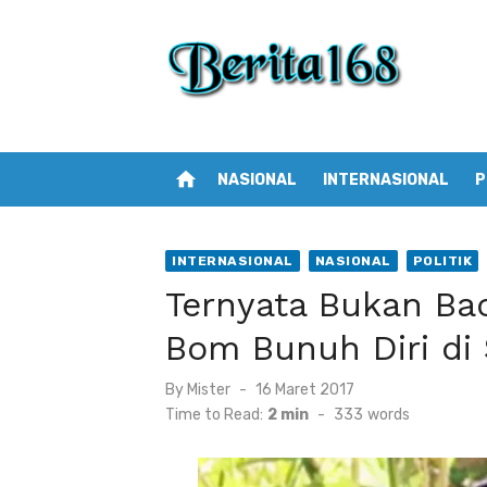
Skip
to
content
home
NASIONAL
INTERNASIONAL
P
INTERNASIONAL
NASIONAL
POLITIK
Ternyata Bukan B
Bom Bunuh Diri di 
By
Mister
Posted
16 Maret 2017
on
Time to Read:
2 min
-
333
words