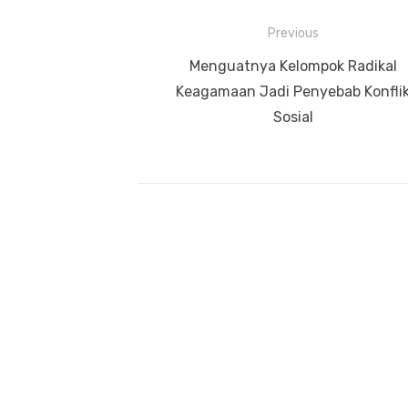
Previous
Navigasi
Previous
Menguatnya Kelompok Radikal
pos
post:
Keagamaan Jadi Penyebab Konfli
Sosial