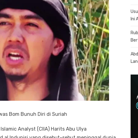
Usu
Ini
Rub
Ber
Abd
Lan
as Bom Bunuh Diri di Suriah
Islamic Analyst (CIIA) Harits Abu Ulya
l Indunisi yang disebut-sebut meninggal dunia