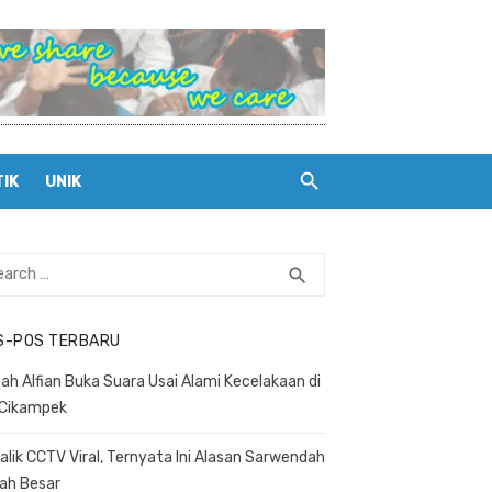
TIK
UNIK
rch
search
SEARCH
S-POS TERBARU
ah Alfian Buka Suara Usai Alami Kecelakaan di
 Cikampek
Balik CCTV Viral, Ternyata Ini Alasan Sarwendah
ah Besar