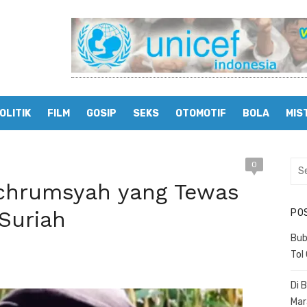
OLITIK
FILM
GOSIP
SEKS
OTOMOTIF
BOLA
MIS
0
Sea
for:
achrumsyah yang Tewas
Suriah
PO
Bub
Tol
Di 
Mar