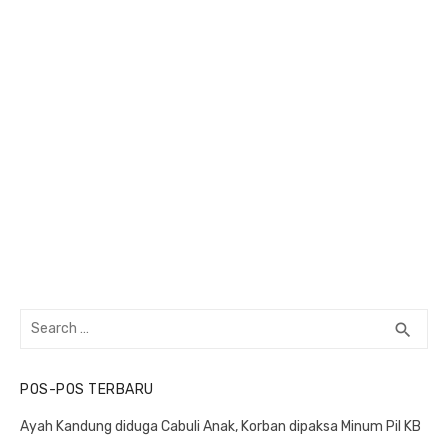
Search
search
SEA
for:
POS-POS TERBARU
Ayah Kandung diduga Cabuli Anak, Korban dipaksa Minum Pil KB