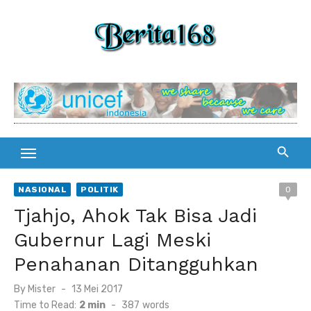
Skip
to
content
NASIONAL
POLITIK
0
Tjahjo, Ahok Tak Bisa Jadi
Gubernur Lagi Meski
Penahanan Ditangguhkan
By
Mister
Posted
13 Mei 2017
on
Time to Read:
2 min
-
387
words