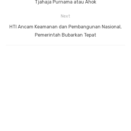
post:
Tjahaja Purnama atau Ahok
Next
Next
HTI Ancam Keamanan dan Pembangunan Nasional,
post:
Pemerintah Bubarkan Tepat