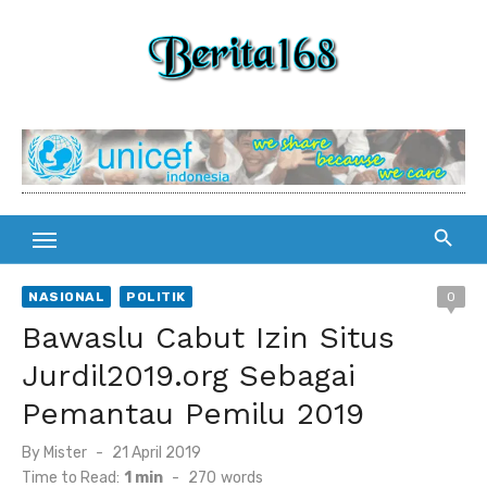
Skip
to
content
NASIONAL
POLITIK
0
Bawaslu Cabut Izin Situs
Jurdil2019.org Sebagai
Pemantau Pemilu 2019
By
Mister
Posted
21 April 2019
on
Time to Read:
1 min
-
270
words