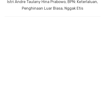
Next
Istri Andre Taulany Hina Prabowo, BPN: Keterlaluan,
post:
Penghinaan Luar Biasa, Nggak Etis