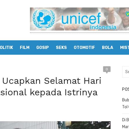
OLITIK
FILM
GOSIP
SEKS
OTOMOTIF
BOLA
MIS
0
Sea
for:
k Ucapkan Selamat Hari
ional kepada Istrinya
PO
Bub
Tol
Di 
Mar