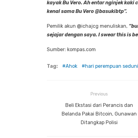
kayak Bu Vero. Ah entar nginjek kaki
kenal sama Bu Vero @basukibtp”.
Pemilik akun @ichajcg menuliskan,
“bu
sejajar dengan saya. I swear this is be
Sumber: kompas.com
Tag:
Ahok
hari perempuan sedun
Previous
Navigasi
Previous
Beli Ekstasi dari Perancis dan
pos
post:
Belanda Pakai Bitcoin, Gunawan
Ditangkap Polisi