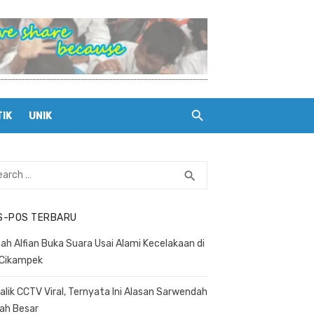
TIK
UNIK
rch
search
SEARCH
S-POS TERBARU
ah Alfian Buka Suara Usai Alami Kecelakaan di
 Cikampek
Balik CCTV Viral, Ternyata Ini Alasan Sarwendah
ah Besar