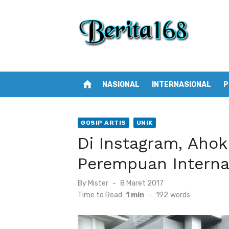
Skip
to
content
home
NASIONAL
INTERNASIONAL
P
GOSIP ARTIS
UNIK
Di Instagram, Aho
Perempuan Internas
By
Mister
Posted
8 Maret 2017
on
Time to Read:
1 min
-
192
words