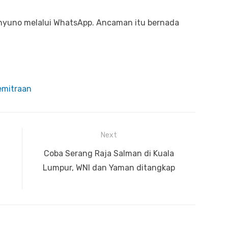
hyuno melalui WhatsApp. Ancaman itu bernada
emitraan
Next
Next
Coba Serang Raja Salman di Kuala
post:
Lumpur, WNI dan Yaman ditangkap