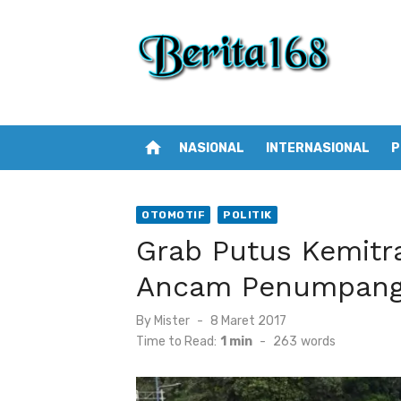
Skip
to
content
home
NASIONAL
INTERNASIONAL
P
OTOMOTIF
POLITIK
Grab Putus Kemitr
Ancam Penumpang
By
Mister
Posted
8 Maret 2017
on
Time to Read:
1 min
-
263
words