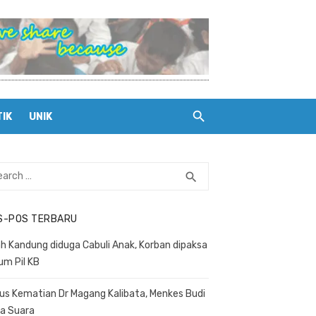
TIK
UNIK
rch
search
SEARCH
S-POS TERBARU
h Kandung diduga Cabuli Anak, Korban dipaksa
um Pil KB
us Kematian Dr Magang Kalibata, Menkes Budi
a Suara