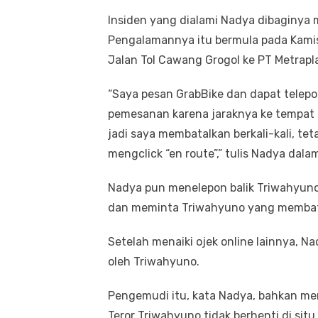
Insiden yang dialami Nadya dibaginya 
Pengalamannya itu bermula pada Kamis
Jalan Tol Cawang Grogol ke PT Metraplas
“Saya pesan GrabBike dan dapat tele
pemesanan karena jaraknya ke tempat sa
jadi saya membatalkan berkali-kali, tet
mengclick “en route”,” tulis Nadya dal
Nadya pun menelepon balik Triwahyuno
dan meminta Triwahyuno yang membat
Setelah menaiki ojek online lainnya, N
oleh Triwahyuno.
Pengemudi itu, kata Nadya, bahkan me
Teror Triwahyuno tidak berhenti di situ.