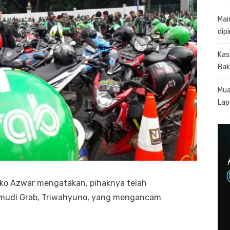
Mai
dip
Kas
Bak
Mua
Lapo
iko Azwar mengatakan, pihaknya telah
mudi Grab, Triwahyuno, yang mengancam