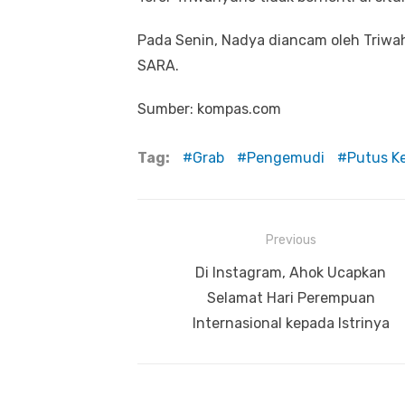
Pada Senin, Nadya diancam oleh Triwa
SARA.
Sumber: kompas.com
Tag:
Grab
Pengemudi
Putus K
Previous
Navigasi
Previous
Di Instagram, Ahok Ucapkan
pos
post:
Selamat Hari Perempuan
Internasional kepada Istrinya