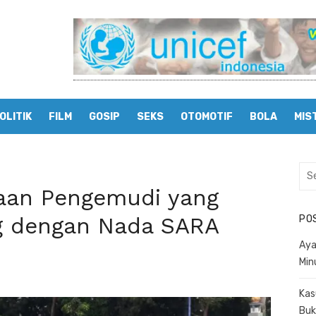
OLITIK
FILM
GOSIP
SEKS
OTOMOTIF
BOLA
MIS
Sea
for:
aan Pengemudi yang
 dengan Nada SARA
PO
Aya
Min
Kas
Buk