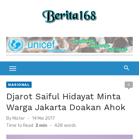
Skip
to
content
NASIONAL
0
Djarot Saiful Hidayat Minta
Warga Jakarta Doakan Ahok
By
Mister
Posted
14 Mei 2017
on
Time to Read:
2 min
-
428
words