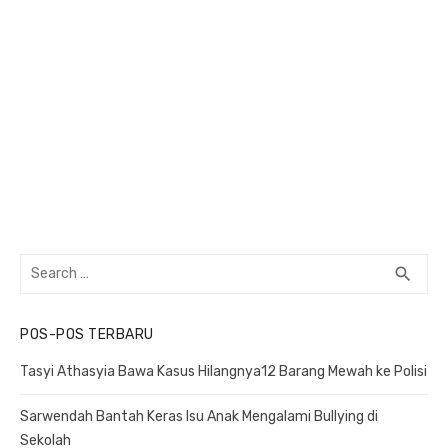
Search
search
SEA
for:
POS-POS TERBARU
Tasyi Athasyia Bawa Kasus Hilangnya12 Barang Mewah ke Polisi
Sarwendah Bantah Keras Isu Anak Mengalami Bullying di
Sekolah