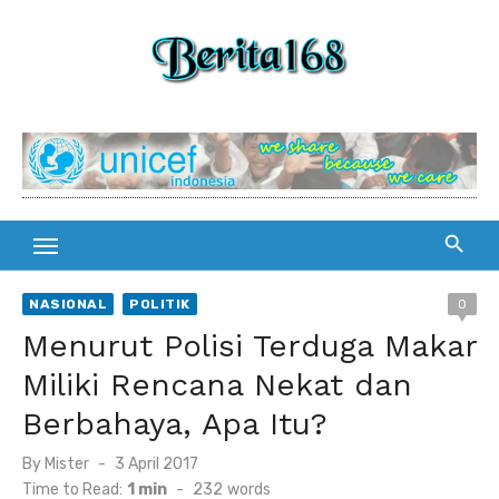
Skip
to
content
NASIONAL
POLITIK
0
Menurut Polisi Terduga Makar
Miliki Rencana Nekat dan
Berbahaya, Apa Itu?
By
Mister
Posted
3 April 2017
on
Time to Read:
1 min
-
232
words