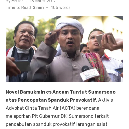
By
Mister
Posted
16 Maret 2017
on
Time to Read:
2 min
-
405
words
Novel Bamukmin cs Ancam Tuntut Sumarsono
atas Pencopotan Spanduk Provokatif,
Aktivis
Advokat Cinta Tanah Air (ACTA) berencana
melaporkan Plt Gubernur DKI Sumarsono terkait
pencabutan spanduk provokatif larangan salat