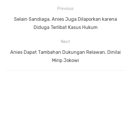
Previous
Navigasi
Previous
Selain Sandiaga, Anies Juga Dilaporkan karena
pos
post:
Diduga Terlibat Kasus Hukum
Next
Next
Anies Dapat Tambahan Dukungan Relawan, Dinilai
post:
Mirip Jokowi