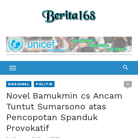
Skip
to
content
NASIONAL
POLITIK
0
Novel Bamukmin cs Ancam
Tuntut Sumarsono atas
Pencopotan Spanduk
Provokatif